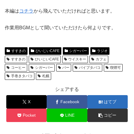
本編は
コチラ
から飛んでいただければと思います。
作業用BGMとして聞いていただけたら何よりです。
すすきの
ひいじいCAFE
シガーバー
ラジオ
すすきの
ひいじいCAFE
ウイスキー
カフェ
コーヒー
シガーバー
バー
パイプタバコ
喫煙可
手巻きタバコ
札幌
シェアする
X
Facebook
はてブ
Pocket
LINE
コピー