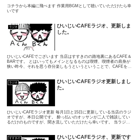
コチラから本編に飛べます 作業用BGMとして聴いていただけたら幸
いです
ひいじいCAFEラジオ、更新しま
ラジオ
した。
ひいじいCAFEでございます 当店はすすきのの路地裏にあるCAFE＆
BARです。 とはいってもメインとなるものは喫煙、喫煙者の肩身が
狭い昨今、それを思う存分楽しもうというということで、CAFEを名
乗ってはいるものの、シガーバーとして営業して...
ひいじいCAFEラジオ更新しまし
ラジオ
た。
ひいじいCAFEラジオ更新 毎月1日と15日に更新している当店のラジ
オですが、本日公開です。 酔っ払いのオッサンが二人で雑談してい
るだけのものですが、聞き流していただけたら幸いです。 当ラジオ
はひいじいCAFEのマスターってこんな人だよとい...
ひいじいCAFEラジオ、更新です
すすきの