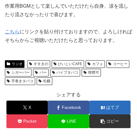
作業用BGMとして楽しんでいただけたら自身、涙を流し
たり流さなかったりで喜びます。
こちら
にリンクを貼り付けておりますので、よろしければ
そちらからご視聴いただけたらと思っております。
ラジオ
すすきの
ひいじいCAFE
カフェ
コーヒー
シガーバー
バー
パイプタバコ
喫煙可
手巻きタバコ
札幌
シェアする
X
Facebook
はてブ
Pocket
LINE
コピー