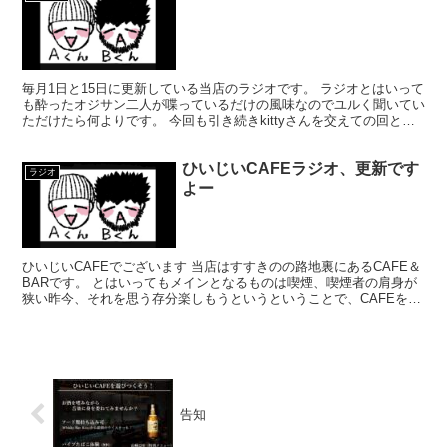
毎月1日と15日に更新している当店のラジオです。 ラジオとはいって
も酔ったオジサン二人が喋っているだけの風味なのでユルく聞いてい
ただけたら何よりです。 今回も引き続きkittyさんを交えての回とな
ります。 コチラをクリックすると見ることが出...
ひいじいCAFEラジオ、更新です
ラジオ
よー
ひいじいCAFEでございます 当店はすすきのの路地裏にあるCAFE＆
BARです。 とはいってもメインとなるものは喫煙、喫煙者の肩身が
狭い昨今、それを思う存分楽しもうというということで、CAFEを名
乗ってはいるものの、シガーバーとして営業して...
告知