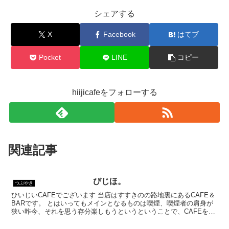
シェアする
X
Facebook
はてブ
Pocket
LINE
コピー
hiijicafeをフォローする
関連記事
びじほ。
つぶやき
ひいじいCAFEでございます 当店はすすきのの路地裏にあるCAFE＆
BARです。 とはいってもメインとなるものは喫煙、喫煙者の肩身が
狭い昨今、それを思う存分楽しもうというということで、CAFEを名
乗ってはいるものの、シガーバーとして営業して...