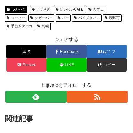
つぶやき
すすきの
ひいじいCAFE
カフェ
コーヒー
シガーバー
バー
パイプタバコ
喫煙可
手巻きタバコ
札幌
シェアする
X
Facebook
はてブ
Pocket
LINE
コピー
hiijicafeをフォローする
関連記事