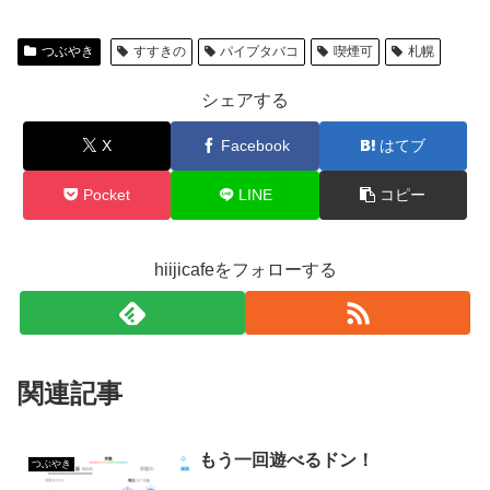
つぶやき
すすきの
パイプタバコ
喫煙可
札幌
シェアする
X
Facebook
はてブ
Pocket
LINE
コピー
hiijicafeをフォローする
関連記事
もう一回遊べるドン！
つぶやき