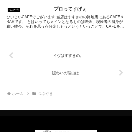
プロってすげぇ
つぶやき
ひいじいCAFEでございます 当店はすすきのの路地裏にあるCAFE＆
BARです。 とはいってもメインとなるものは喫煙、喫煙者の肩身が
狭い昨今、それを思う存分楽しもうというということで、CAFEを名
乗ってはいるものの、シガーバーとして営業して...
イヴはすすきの。
賑わいの理由は
ホーム
つぶやき