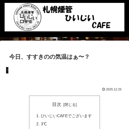
今日、すすきのの気温はぁ〜？
つぶやき
2025.12.25
目次
ひいじいCAFEでございます
3℃