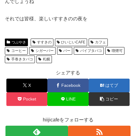
んでしょうね
それでは皆様、楽しいすすきのの夜を
つぶやき
すすきの
ひいじいCAFE
カフェ
コーヒー
シガーバー
バー
パイプタバコ
喫煙可
手巻きタバコ
札幌
シェアする
X
Facebook
はてブ
Pocket
LINE
コピー
hiijicafeをフォローする