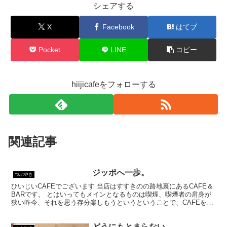
シェアする
X
Facebook
はてブ
Pocket
LINE
コピー
hiijicafeをフォローする
関連記事
ジッポへ一歩。
つぶやき
ひいじいCAFEでございます 当店はすすきのの路地裏にあるCAFE＆
BARです。 とはいってもメインとなるものは喫煙、喫煙者の肩身が
狭い昨今、それを思う存分楽しもうというということで、CAFEを名
乗ってはいるものの、シガーバーとして営業して...
どうにもとまらない