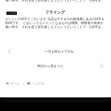
狭い昨今、それを思う存分楽しもうというということで、CAFEを名
乗ってはいるものの、シガーバーとして営業して...
フライング
つぶやき
ひいじいCAFEでございます 当店はすすきのの路地裏にあるCAFE＆
BARです。 とはいってもメインとなるものは喫煙、喫煙者の肩身が
狭い昨今、それを思う存分楽しもうというということで、CAFEを名
乗ってはいるものの、シガーバーとして営業して...
一月も終わりですね
明日から雪まつり。
ホーム
つぶやき