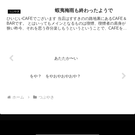
乗ってはいるものの、シガーバーとして営業して...
蝦夷梅雨も終わったようで
つぶやき
ひいじいCAFEでございます 当店はすすきのの路地裏にあるCAFE＆
BARです。 とはいってもメインとなるものは喫煙、喫煙者の肩身が
狭い昨今、それを思う存分楽しもうというということで、CAFEを名
乗ってはいるものの、シガーバーとして営業して...
あたたか〜い
をや？ をやおやおやおや？
ホーム
つぶやき