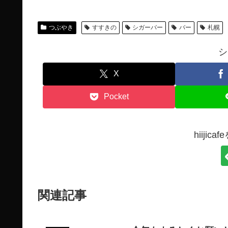
つぶやき
すすきの
シガーバー
バー
札幌
シ
X
Pocket
hiiji
関連記事