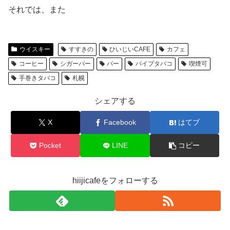
それでは、また
ウイスキー
すすきの
ひいじいCAFE
カフェ
コーヒー
シガーバー
バー
パイプタバコ
喫煙可
手巻きタバコ
札幌
シェアする
X
Facebook
はてブ
Pocket
LINE
コピー
hiijicafeをフォローする