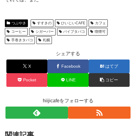
つぶやき
すすきの
ひいじいCAFE
カフェ
コーヒー
シガーバー
パイプタバコ
喫煙可
手巻きタバコ
札幌
シェアする
X
Facebook
はてブ
Pocket
LINE
コピー
hiijicafeをフォローする
関連記事