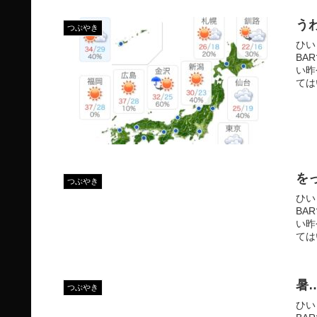
う
つぶやき
ひい
BA
い昨
ては
を
つぶやき
ひい
BA
い昨
ては
暑
つぶやき
ひい