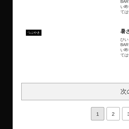
BA
い昨
ては
暑
つぶやき
ひい
BA
い昨
ては
次
1
2