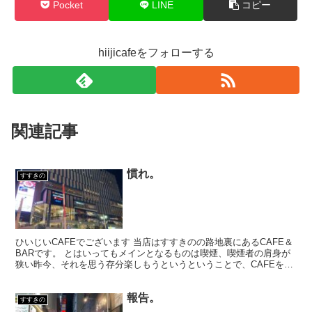
Pocket
LINE
コピー
hiijicafeをフォローする
関連記事
慣れ。
すすきの
ひいじいCAFEでございます 当店はすすきのの路地裏にあるCAFE＆
BARです。 とはいってもメインとなるものは喫煙、喫煙者の肩身が
狭い昨今、それを思う存分楽しもうというということで、CAFEを名
乗ってはいるものの、シガーバーとして営業して...
報告。
すすきの