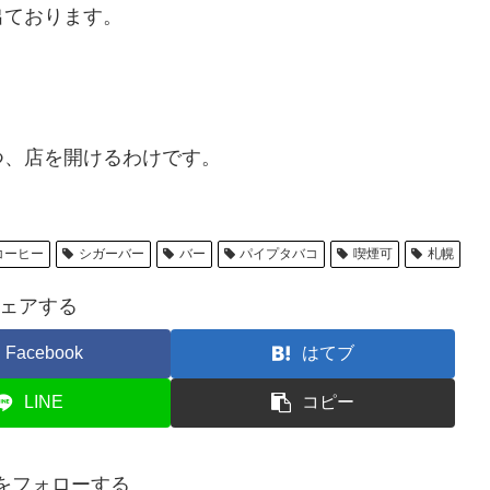
出ております。
つ、店を開けるわけです。
コーヒー
シガーバー
バー
パイプタバコ
喫煙可
札幌
ェアする
Facebook
はてブ
LINE
コピー
cafeをフォローする