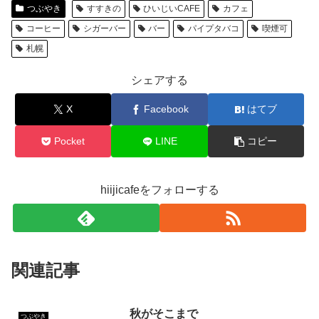
つぶやき
すすきの
ひいじいCAFE
カフェ
コーヒー
シガーバー
バー
パイプタバコ
喫煙可
札幌
シェアする
X
Facebook
はてブ
Pocket
LINE
コピー
hiijicafeをフォローする
関連記事
秋がそこまで
つぶやき