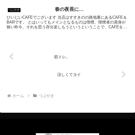
春の夜長に…
つぶやき
ひいじいCAFEでございます 当店はすすきのの路地裏にあるCAFE＆
BARです。 とはいってもメインとなるものは喫煙、喫煙者の肩身が
狭い昨今、それを思う存分楽しもうというということで、CAFEを名
乗ってはいるものの、シガーバーとして営業して...
筋トレ。
涼しくてヨイ
ホーム
つぶやき