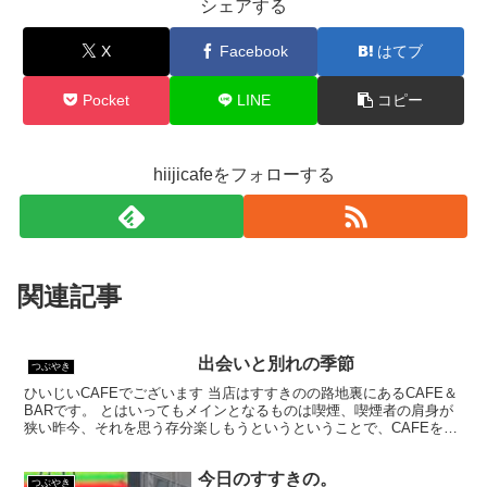
シェアする
X
Facebook
はてブ
Pocket
LINE
コピー
hiijicafeをフォローする
関連記事
出会いと別れの季節
つぶやき
ひいじいCAFEでございます 当店はすすきのの路地裏にあるCAFE＆
BARです。 とはいってもメインとなるものは喫煙、喫煙者の肩身が
狭い昨今、それを思う存分楽しもうというということで、CAFEを名
乗ってはいるものの、シガーバーとして営業して...
今日のすすきの。
つぶやき