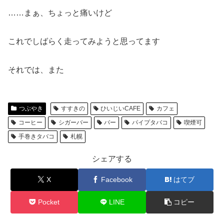
……まぁ、ちょっと痛いけど
これでしばらく走ってみようと思ってます
それでは、また
つぶやき
すすきの
ひいじいCAFE
カフェ
コーヒー
シガーバー
バー
パイプタバコ
喫煙可
手巻きタバコ
札幌
シェアする
X
Facebook
はてブ
Pocket
LINE
コピー