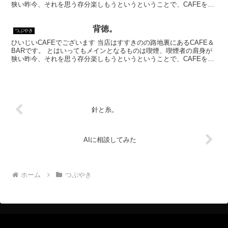
狭い昨今、それを思う存分楽しもうというということで、CAFEを名
乗ってはいるものの、シガーバーとして営業して...
背徳。
つぶやき
ひいじいCAFEでございます 当店はすすきのの路地裏にあるCAFE＆
BARです。 とはいってもメインとなるものは喫煙、喫煙者の肩身が
狭い昨今、それを思う存分楽しもうというということで、CAFEを名
乗ってはいるものの、シガーバーとして営業して...
針と糸。
AIに相談してみた
ホーム
つぶやき