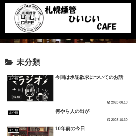
未分類
今回は承認欲求についてのお話
未分類
2026.06.18
何やら人の出が
未分類
2025.10.30
10年前の今日
未分類