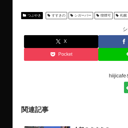
つぶやき
すすきの
シガーバー
喫煙可
札幌
シ
X
Pocket
hiiji
関連記事